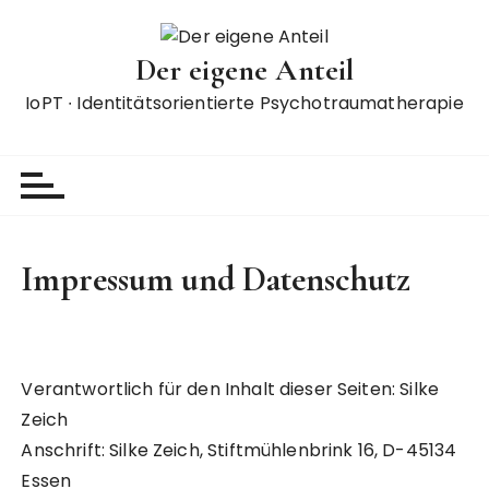
Z
u
Der eigene Anteil
m
I
IoPT ∙ Identitätsorientierte Psychotraumatherapie
n
h
a
l
t
s
Impressum und Datenschutz
p
r
i
n
Verantwortlich für den Inhalt dieser Seiten: Silke
g
Zeich
e
n
Anschrift: Silke Zeich, Stiftmühlenbrink 16, D-45134
Essen